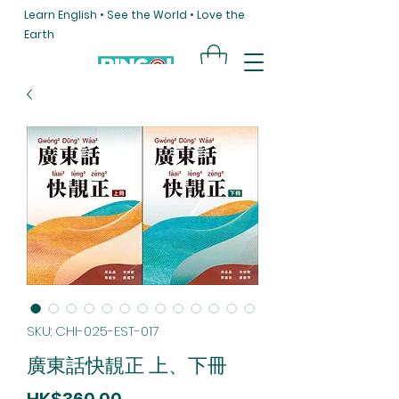
Learn English • See the World • Love the
Earth
SKU: CHI-025-EST-017
廣東話快靚正 上、下冊
Price