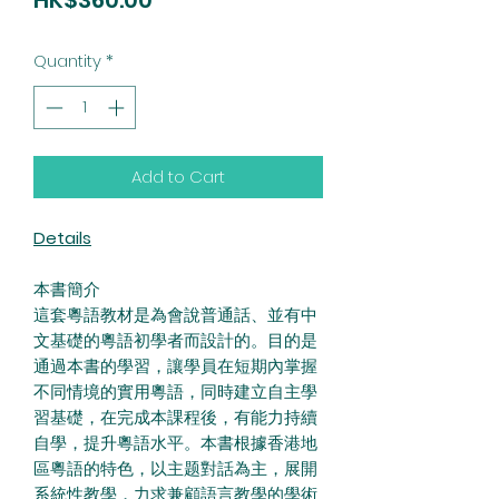
HK$360.00
Quantity
*
Add to Cart
Details
本書簡介
這
套
粵語
教材是
為會說
普通
話
、並有中
文基
礎
的
粵語
初學者而設計的。目的是
通
過
本
書
的學習，
讓
學員在短期
內
掌握
不同情境的實用
粵語
，同
時
建立自主學
習基
礎
，在完成本
課
程後，有能力持
續
自學，提升
粵語
水平。本
書
根據香港地
區粵語
的特色，以主
题對話為
主，展
開
系統性教學，力求兼
顧語
言教學的學術