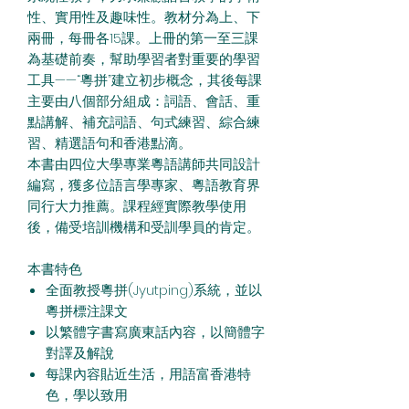
性、實用性及趣味性。
教材分
為
上、下
兩冊，每
冊
各
15
課
。
上
冊
的第一至三
課
為
基
礎
前奏，幫助學習者
對
重要的學習
工具
—
—
“
粵
拼”建立初步概念，其後每
課
主要由八個部分
組
成：
詞語
、會話、重
點講解、補充詞語、句式
練習
、
綜
合
練
習
、精
選語
句和香港點滴。
本
書
由四位大學專業粵語講師共同設計
編寫，
獲
多位
語
言學專家、
粵語
教育界
同行大力推薦。
課
程經實際教學使用
後，備受培
訓機構
和受
訓學員
的肯定。
本
書
特色
全面教授粵
拼
(Jyutping
)
系統
，
並以
粵拼標注課文
以繁體字書寫廣東話內容
，
以簡體字
對譯及解說
每課內容貼近生活
，
用語富香港特
色
，
學以致用