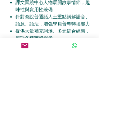
課文圍繞中心人物展開故事情節
，
趣
味性與實用性兼備
針對會說普通話人士重點講解語音
、
語意
、
語法
，
增強學員普粵轉換能力
提供大量補充詞滙
、
多元綜合練習
，
應對各種實際場景
“
詞滙索引
”
按粵拼排序
，
以便查考
特别增设
「
粵音朗讀測試
」
模擬練
習
，
檢視學員漢字粵音水平
配有
QR code
下載錄音輔助學習
，
隨時聆聽
，
鞏固所學­­
Product Details
ISBN: 978-962-279-346-0
Authors: 周品晶‧李映歡‧陳藴佳‧虞建萍
Format: Paperback
Size:
上冊
：
190mm x
260mm;
下冊
：
190mm x
260mm
No of pages:
上冊
200;
下冊
200